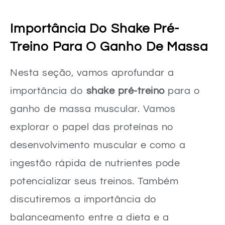
Entendendo as fontes de proteína
Receitas práticas para incrementar sua rotina de treinos
Importância Do Shake Pré-
Análise dos shakes conforme ingredientes
Treino Para O Ganho De Massa
Suplementos Pré-Treino para Aumentar a Performance
Nesta seção, vamos aprofundar a
Receitas de Shakes Pré-Treino Caseiros e Nutritivos
importância do
shake pré-treino
para o
Shake Energético de Banana e Aveia
ganho de massa muscular. Vamos
Conclusão
explorar o papel das proteínas no
FAQ
desenvolvimento muscular e como a
O que é um shake pré-treino?
ingestão rápida de nutrientes pode
Qual é a diferença entre um shake pré-treino e um shake proteico pós-treino?
potencializar seus treinos. Também
Quais são os benefícios do shake pré-treino?
discutiremos a importância do
O shake pré-treino substitui uma refeição antes do treino?
balanceamento entre a dieta e a