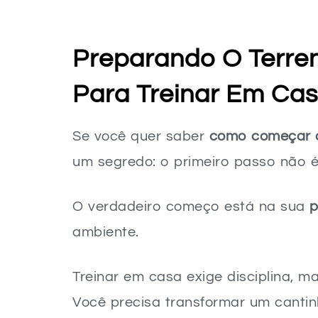
A Importância dos Alongamentos
Montando Seu Cronograma de Treino
Preparando O Terren
Frequência e Duração Ideais
Para Treinar Em Ca
Tipos de Treino para Incluir
A Importância do Descanso
Se você quer saber
como começar a
Alimentação e Hidratação – Combustí
um segredo: o primeiro passo não 
A Relação Nutrição-Desempenho
O verdadeiro começo está na sua
p
Dicas Simples de Combustível
ambiente.
Nunca Subestime a Hidratação
Lidando com Desafios e Mantendo a 
Treinar em casa exige disciplina,
Superando a Procrastinação e a Falt
Você precisa transformar um canti