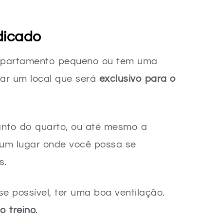
dicado
es
apartamento pequeno ou tem uma
ar um local que será
exclusivo para o
nto do quarto, ou até mesmo a
 um lugar onde você possa se
meçar a Treinar
s.
al para começar a treinar em casa?
Com que frequência devo treinar para ver resultados quando estou apenas começando?
se possível, ter uma boa ventilação.
çar a treinar e continuar?
o treino
.