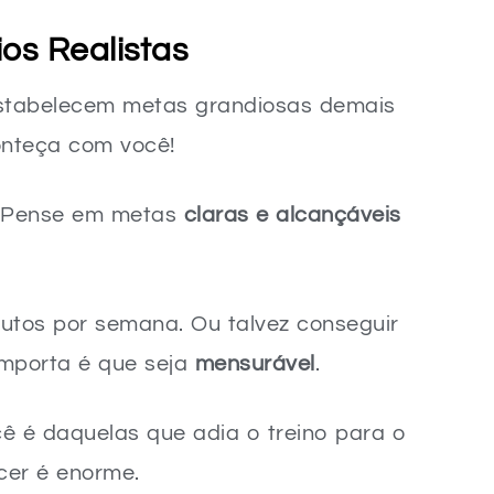
ar a treinar?
os Realistas
A alimentação é realmente tão importante quando eu estou apenas começando a treinar em casa?
estabelecem metas grandiosas demais
conteça com você!
 Pense em metas
claras e alcançáveis
inutos por semana. Ou talvez conseguir
importa é que seja
mensurável
.
cê é daquelas que adia o treino para o
cer é enorme.