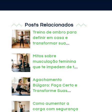
Posts Relacionados
Treino de ombro para
definir em casa e
transformar sua
postura
Mitos sobre
musculação feminina
que te impedem de ter
o corpo dos sonhos!
Agachamento
Búlgaro: Faça Certo e
Transforme Suas
Pernas em Casa!
Como aumentar a
carga com segurança