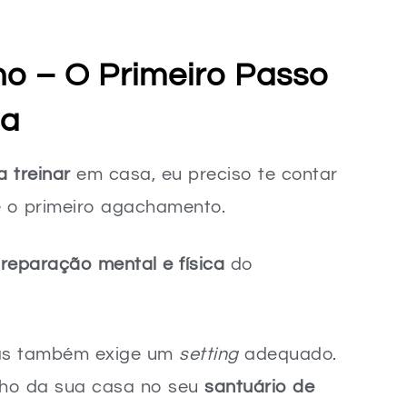
s em Casa
o – O Primeiro Passo
sa
 treinar
em casa, eu preciso te contar
vel para Seu Corpo e Mente
é o primeiro agachamento.
reparação mental e física
do
Motivação
 mas também exige um
setting
adequado.
a de Vontade
nho da sua casa no seu
santuário de