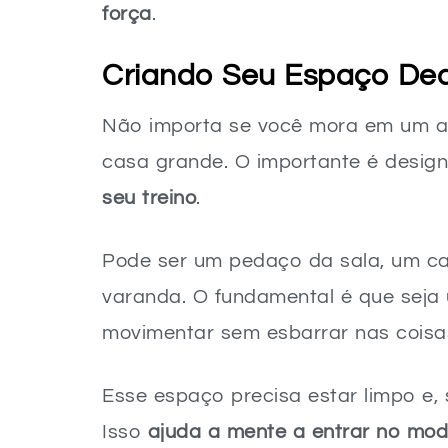
Gerenciando a Dor Muscular (DOMS)
força
.
Tornando o Treino Divertido
Criando Seu Espaço De
Celebrando Pequenas Vitórias
Escutando Seu Corpo e Evitando Lesõ
Não importa se você mora em um 
Diferenciando Dor e Lesão
casa grande. O importante é design
A Importância do Aquecimento
seu treino
.
O Desaquecimento e a Calma
Pode ser um pedaço da sala, um ca
Seu Novo Começo Começa Agora!
varanda. O fundamental é que seja
FAQ – Dúvidas Comuns Sobre Como Co
movimentar sem esbarrar nas coisa
Preciso de algum equipamento especi
Esse espaço precisa estar limpo e, 
E se eu perder a motivação para come
Isso
ajuda a mente a entrar no mod