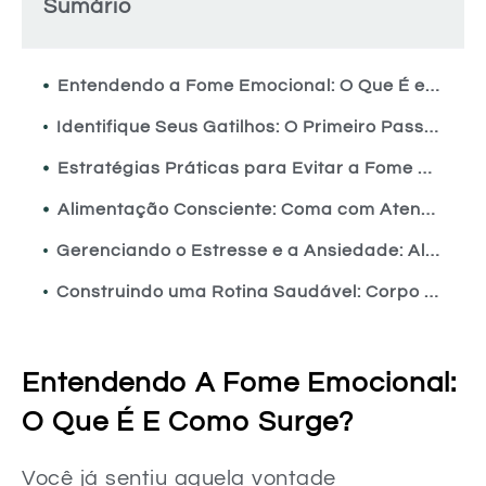
Sumário
Entendendo a Fome Emocional: O Que É e Como Surge?
Identifique Seus Gatilhos: O Primeiro Passo para o Controle
Estratégias Práticas para Evitar a Fome Emocional
Alimentação Consciente: Coma com Atenção Plena
Gerenciando o Estresse e a Ansiedade: Aliados do Bem-Estar
Construindo uma Rotina Saudável: Corpo e Mente em Equilíbrio
O Poder da Auto-Compaixão: Seja Gentil Consigo Mesma
Club Sarada Em Casa JESSIKAM
Entendendo A Fome Emocional:
Sua Jornada para uma Mente e Corpo Mais Fortes!
O Que É E Como Surge?
FAQ – Dúvidas Comuns Sobre Como Evitar a Fome Emocional
Você já sentiu aquela vontade