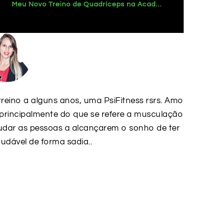
Meu Novo Treino de Quadríceps na Academia: Resultados Intensos
treino a alguns anos, uma PsiFitness rsrs. Amo
 principalmente do que se refere a musculação
judar as pessoas a alcançarem o sonho de ter
udável de forma sadia..