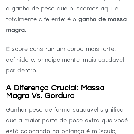
Dicas Essenciais para Manter a Consistência e Motivação
o ganho de peso que buscamos aqui é
Lidando com Platôs e Ajustando a Rota
totalmente diferente: é o
ganho de massa
Registre o Progresso Além da Balança
magra
.
Mitos e Verdades sobre a Dieta para Ganhar Peso
É sobre construir um corpo mais forte,
Mito 1: Você pode comer qualquer coisa para bater as calorias.
definido e, principalmente, mais saudável
Mito 2: Mulheres devem evitar carboidratos para não engordar.
por dentro.
Mito 3: É só tomar whey protein para ganhar músculo.
Mito 4: Se eu ganhar peso, vou ficar “grande” ou “masculina”.
A Diferença Crucial: Massa
Magra Vs. Gordura
Sua Jornada para um Corpo Forte e Saudável Começa Agora!
FAQ – Dúvidas Comuns Sobre a Dieta para Ganhar Peso (Mulher)
Ganhar peso de forma saudável significa
A dieta para ganhar peso (mulher) vai me fazer ganhar apenas gordura?
que a maior parte do peso extra que você
Consigo ganhar massa com a dieta para ganhar peso mesmo treinando em casa?
está colocando na balança é músculo,