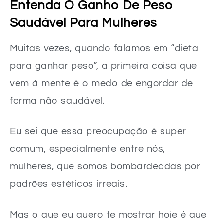
Fontes de Proteína de Alto Valor Biológico
Entenda O Ganho De Peso
Carboidratos Complexos: A Energia Duradoura
Saudável Para Mulheres
Gorduras Saudáveis: Caloria e Hormônios
Muitas vezes, quando falamos em “dieta
Planejamento de Refeições – Estratégias e Exemplos
para ganhar peso”, a primeira coisa que
Estratégias para Otimizar o Ganho
vem à mente é o medo de engordar de
Exemplo de Distribuição Diária
forma não saudável.
A Importância da Proteína e Carboidratos no Processo
Eu sei que essa preocupação é super
Proteína: Os Blocos de Construção Muscular
comum, especialmente entre nós,
Carboidratos: O Combustível e o Sinalizador
mulheres, que somos bombardeadas por
Exercícios Físicos Complementares para o Ganho de Massa
padrões estéticos irreais.
O Foco na Força e no Volume
Priorize Movimentos Compostos
Mas o que eu quero te mostrar hoje é que