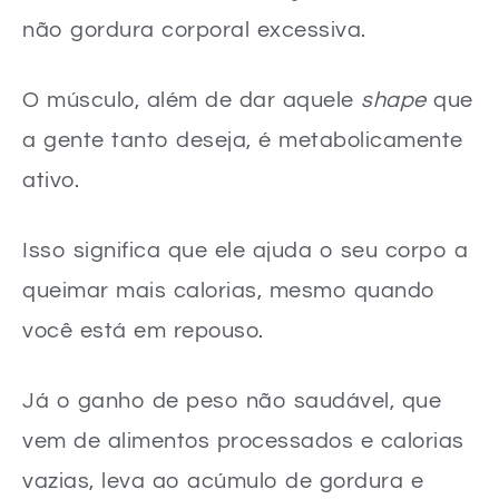
Quanto tempo leva para notar os primeiros resultados com a dieta para ganhar peso?
não gordura corporal excessiva.
Como manter o peso saudável depois de atingir meu objetivo com a dieta para ganhar peso?
O músculo, além de dar aquele
shape
que
a gente tanto deseja, é metabolicamente
ativo.
Isso significa que ele ajuda o seu corpo a
queimar mais calorias, mesmo quando
você está em repouso.
Já o ganho de peso não saudável, que
vem de alimentos processados e calorias
vazias, leva ao acúmulo de gordura e