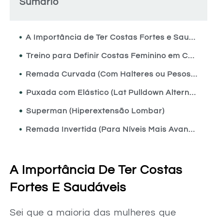
Sumário
A Importância de Ter Costas Fortes e Saudáveis
Treino para Definir Costas Feminino em Casa
Remada Curvada (Com Halteres ou Pesos Improvisados)
Puxada com Elástico (Lat Pulldown Alternativo)
Superman (Hiperextensão Lombar)
Remada Invertida (Para Níveis Mais Avançados)
A Técnica Correta para Maximizar Seus Resultados
Conexão Mente-Músculo Fortalecendo o Treino
A Importância De Ter Costas
Nutrição e Descanso Pilares da Definição
Fortes E Saudáveis
Progressão Inteligente para Continuar Evoluindo
Sei que a maioria das mulheres que