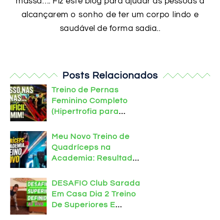
massa…. Fiz este blog para ajudar as pessoas a
alcançarem o sonho de ter um corpo lindo e
saudável de forma sadia..
Posts Relacionados
Treino de Pernas
Feminino Completo
(Hipertrofia para
Iniciantes)
Meu Novo Treino de
Quadríceps na
Academia: Resultados
Intensos
DESAFIO Club Sarada
Em Casa Dia 2 Treino
De Superiores E
Abdômen Para Definir