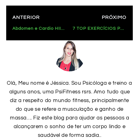
ANTERIOR
PRÓXIMO
Abdomen e Cardio HIIT: Defina em 20 Minutos no Desafio de Volta ao Shape!
7 TOP EXERCÍCIOS PARA AUMENTAR E EMPINAR O BUMBUM: Guia Completo!
Olá, Meu nome é Jéssica. Sou Psicóloga e treino a
alguns anos, uma PsiFitness rsrs. Amo tudo que
diz a respeito do mundo fitness, principalmente
do que se refere a musculação e ganho de
massa…. Fiz este blog para ajudar as pessoas a
alcançarem o sonho de ter um corpo lindo e
saudável de forma sadia..