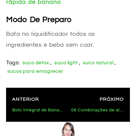
rápida de banana
Modo De Preparo
Bata no liquidificador todos os
ingredientes e beba sem coar.
Tags:
,
,
,
suco detox
suco light
suco natural
sucos para emagrecer
ANTERIOR
PRÓXIMO
Bolo Integral de Banana com linhaça
06 Combinações de alimentos que ajudam a melhorar a saúde