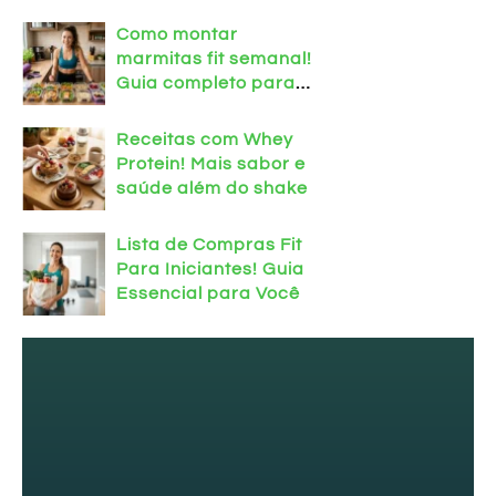
retenção hoje mesmo!
Como montar
marmitas fit semanal!
Guia completo para
treinar em casa
Receitas com Whey
Protein! Mais sabor e
saúde além do shake
Lista de Compras Fit
Para Iniciantes! Guia
Essencial para Você