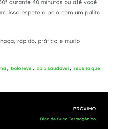
80º durante 40 minutos ou até você
ara isso espete o bolo com um palito
haça, rápido, prático e muito
,
,
,
ana
bolo leve
bolo saudável
receita que
PRÓXIMO
Dica de Suco Termogênico