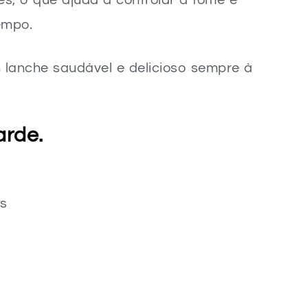
tes, o que ajuda a controlar a fome e
empo.
 lanche saudável e delicioso sempre à
arde.
s