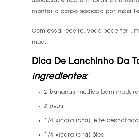
deliciosa, é rica em fibras e nutrien
manter o corpo saciado por mais t
Com essa receita, você pode ter um
mão.
Dica De Lanchinho Da T
Ingredientes:
2 bananas médias bem madura
2 ovos
1/4 xícara (chá) leite desnatado
1/4 xícara (chá) óleo