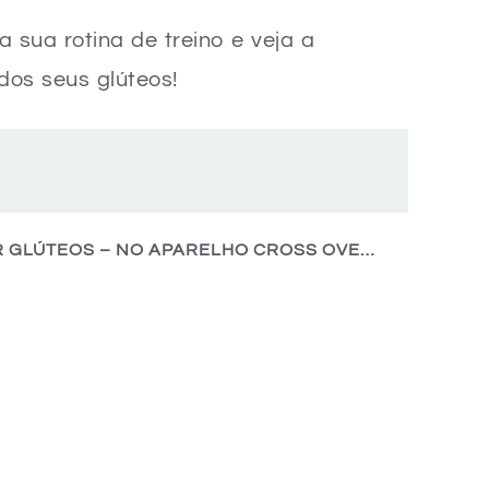
 sua rotina de treino e veja a
dos seus glúteos!
EXERCÍCIO ENSINA COMO ENRIJECER GLÚTEOS – NO APARELHO CROSS OVER COM BANCO