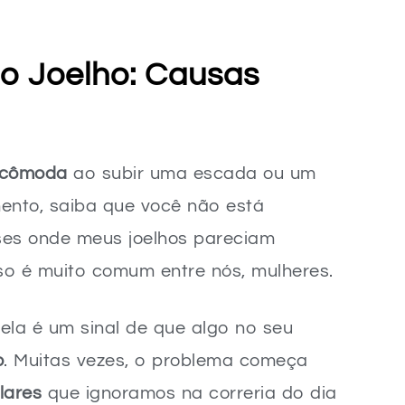
ma Mente Sã!
o Joelho: Causas
s para Fortalecer o Joelho
ncômoda
ao subir uma escada ou um
ento, saiba que você não está
ses onde meus joelhos pareciam
so é muito comum entre nós, mulheres.
ela é um sinal de que algo no seu
o
. Muitas vezes, o problema começa
lares
que ignoramos na correria do dia