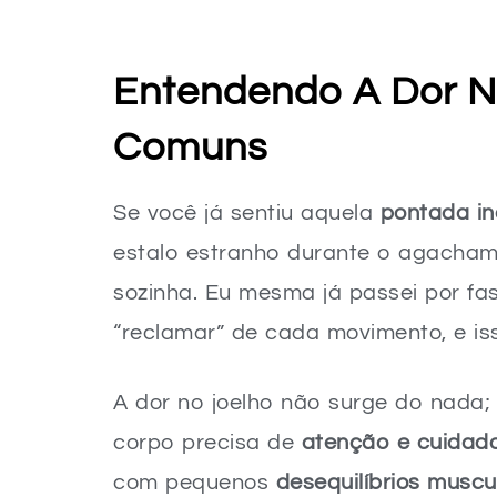
Club Sarada Em Casa JESSIKAM
Seu Caminho para Joelhos Fortes e u
Entendendo A Dor N
FAQ – Dúvidas Comuns Sobre Exercício
Comuns
Se você já sentiu aquela
pontada i
estalo estranho durante o agacham
sozinha. Eu mesma já passei por fa
“reclamar” de cada movimento, e is
A dor no joelho não surge do nada; 
corpo precisa de
atenção e cuidad
com pequenos
desequilíbrios muscu