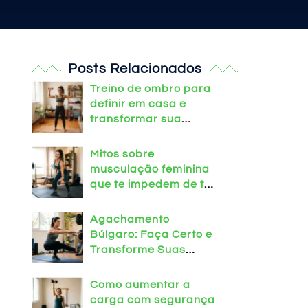
Posts Relacionados
Treino de ombro para
definir em casa e
transformar sua
postura
Mitos sobre
musculação feminina
que te impedem de ter
o corpo dos sonhos!
Agachamento
Búlgaro: Faça Certo e
Transforme Suas
Pernas em Casa!
Como aumentar a
carga com segurança