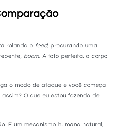
toaceitação
 Comparação
lado
felicidade
ção
tá rolando o
feed
, procurando uma
 repente,
boom
. A foto perfeita, o corpo
iga o modo de ataque e você começa
u assim? O que eu estou fazendo de
ão. É um mecanismo humano natural,