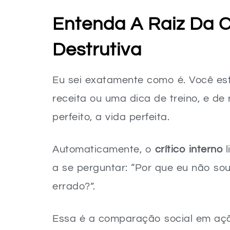
O poder do “Eu Sou Suficiente” e a au
Entenda A Raiz Da
Transforme o corpo sem olhar para o 
Destrutiva
Crie seu próprio padrão de sucesso e 
O Fim da Busca Exaustiva pela Perfei
Eu sei exatamente como é. Você es
receita ou uma dica de treino, e de
perfeito, a vida perfeita.
Automaticamente, o
crítico interno
l
a se perguntar: “Por que eu não so
errado?”.
Essa é a comparação social em aç