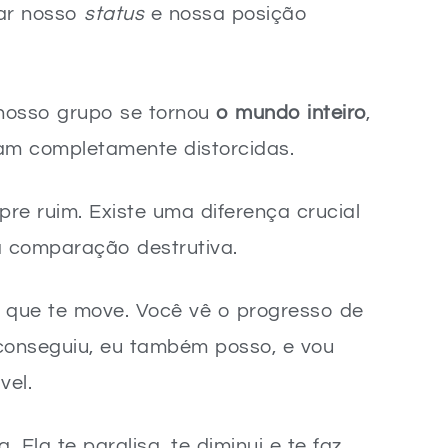
iar nosso
status
e nossa posição
 nosso grupo se tornou
o mundo inteiro
,
am completamente distorcidas.
re ruim. Existe uma diferença crucial
a comparação destrutiva.
 que te move. Você vê o progresso de
 conseguiu, eu também posso, e vou
vel.
. Ela te paralisa, te diminui e te faz