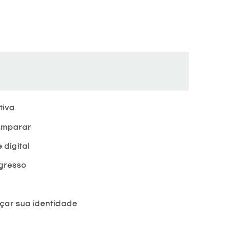
tiva
comparar
 digital
gresso
rçar sua identidade