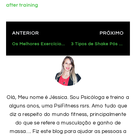
after training
ANTERIOR
PRÓXIMO
Os Melhores Exercícios Para Crescer Os Glúteos Rapidamente
3 Tipos de Shake Pós Treino Para Ganho de Massa Muscular
Olá, Meu nome é Jéssica. Sou Psicóloga e treino a
alguns anos, uma PsiFitness rsrs. Amo tudo que
diz a respeito do mundo fitness, principalmente
do que se refere a musculação e ganho de
massa…. Fiz este blog para ajudar as pessoas a