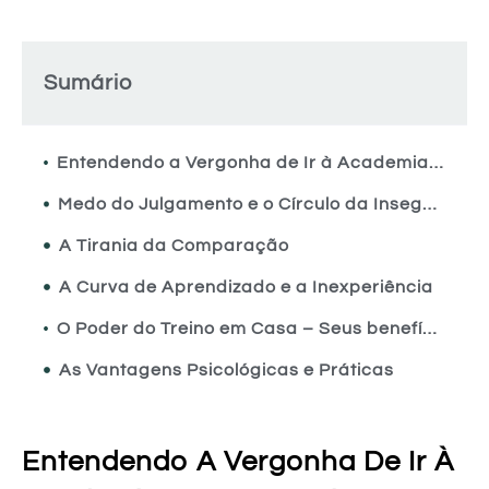
Sumário
Entendendo a Vergonha de Ir à Academia – Por que ela surge?
Medo do Julgamento e o Círculo da Insegurança
A Tirania da Comparação
A Curva de Aprendizado e a Inexperiência
O Poder do Treino em Casa – Seus benefícios e como começar
As Vantagens Psicológicas e Práticas
Dicas Essenciais para Iniciar Seu Treino em Casa
1. O Espaço Ideal
Entendendo A Vergonha De Ir À