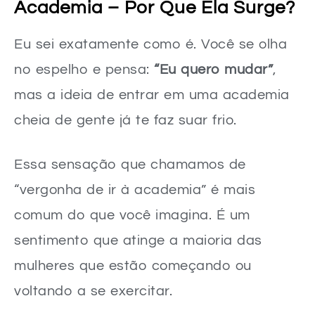
2. Equipamentos Mínimos
Academia – Por Que Ela Surge?
3. Rotina e Recursos
Eu sei exatamente como é. Você se olha
Criando Sua Rotina de Exercícios em Casa – Dicas práticas
no espelho e pensa:
“Eu quero mudar”
,
Tipos de Exercícios Ideais para Iniciantes
mas a ideia de entrar em uma academia
1. Peso Corporal (Força Funcional)
cheia de gente já te faz suar frio.
2. Alongamento e Mobilidade
Essa sensação que chamamos de
3. Cardio Leve e Divertido
“vergonha de ir à academia” é mais
Montando Seu Cronograma Realista
comum do que você imagina. É um
A Importância da Progressão
sentimento que atinge a maioria das
Superando o Medo e Mantendo a Motivação – Estratégias
mulheres que estão começando ou
Combate à Autossabotagem: A Mentalidade da Disciplina
voltando a se exercitar.
O Poder das Metas Pequenas e Recompensas