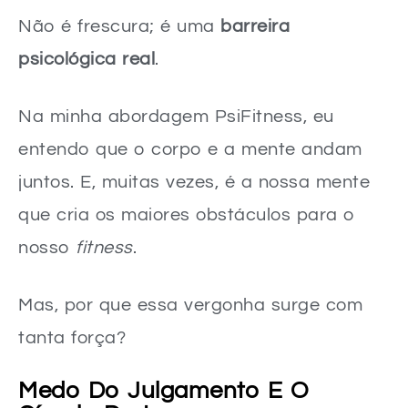
Acompanhe Seu Progresso Visualmente
Não é frescura; é uma
barreira
Encontre Sua Comunidade Online
psicológica real
.
Alimentação e Descanso – Pilares para um corpo saudável
Na minha abordagem PsiFitness, eu
Nutrição: Combustível para a Mudança
entendo que o corpo e a mente andam
O Poder Reparador do Sono
juntos. E, muitas vezes, é a nossa mente
Sua Jornada Começa Agora!
que cria os maiores obstáculos para o
Faq – Dúvidas Comuns Sobre Vergonha de Ir à Academia
nosso
fitness
.
É realmente normal sentir vergonha de ir à academia?
Treinar em casa pode trazer os mesmos resultados que a academia?
Mas, por que essa vergonha surge com
Preciso de muitos equipamentos para começar a treinar em casa?
tanta força?
Como posso manter a motivação para treinar sem ir à academia?
Medo Do Julgamento E O
A alimentação e o descanso realmente influenciam nos resultados do meu treino em casa?