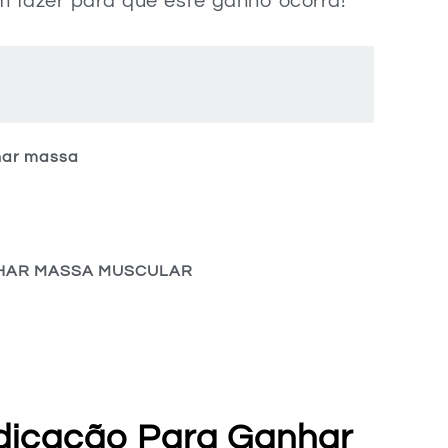
fazer para que este ganho ocorra!
har massa
NHAR MASSA MUSCULAR
dicação Para Ganhar