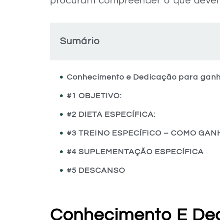
procuram compreender o que devem 
Sumário
Conhecimento e Dedicação para gan
#1 OBJETIVO:
#2 DIETA ESPECÍFICA:
#3 TREINO ESPECÍFICO – COMO GA
#4 SUPLEMENTAÇÃO ESPECÍFICA
#5 DESCANSO
#6 A SOMA DAS DICAS:
Conhecimento E De